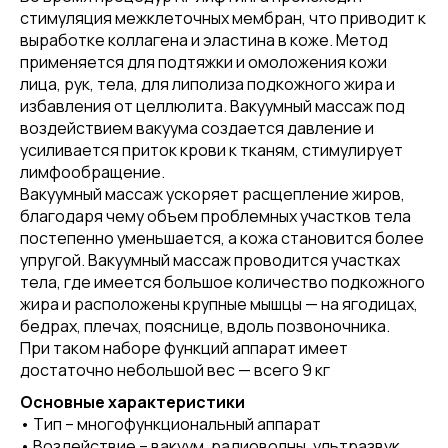
стимуляция межклеточных мембран, что приводит к
выработке коллагена и эластина в коже. Метод
применяется для подтяжки и омоложения кожи
лица, рук, тела, для липолиза подкожного жира и
избавления от целлюлита. Вакуумный массаж под
воздействием вакуума создается давление и
усиливается приток крови к тканям, стимулирует
лимфообращение.
Вакуумный массаж ускоряет расщепление жиров,
благодаря чему объем проблемных участков тела
постепенно уменьшается, а кожа становится более
упругой. Вакуумный массаж проводится участках
тела, где имеется большое количество подкожного
жира и расположены крупные мышцы — на ягодицах,
бедрах, плечах, пояснице, вдоль позвоночника.
При таком наборе функций аппарат имеет
достаточно небольшой вес — всего 9 кг
Основные характеристики
• Тип – многофункциональный аппарат
• Воздействие – вакуум, радиоволны, ультразвук