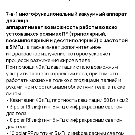
7-в-1 многофункциональный вакуумный аппарат
для лица
аппарат имеет возможность работы во всех
устоявшихся режимах RF (триполярный,
восьмиполярный и десятиполярный) с частотой
в 5 МГц,
а также имеет дополнительное
инфракрасное излучение, которое ускоряет
процессы разжижения жиров в теле
При помощи 40 кГц кавитации стало возможным
ускорить процесс коррекции веса, при том, что
работать можно не только с ягодицами, талией и
руками, но и с остальными областями тела, а также
лицом
• Кавитация 40 кГц, плотность кавитации 50 Вт / см2
• 3 polar RF лифтинг 5 мГц с инфракрасным светом
для тела
• 8 polar RF лифтинг 5 мГц с инфракрасным светом
для тела
• 10 polar RF лифтинг 5 мГц с инфракрасным светом