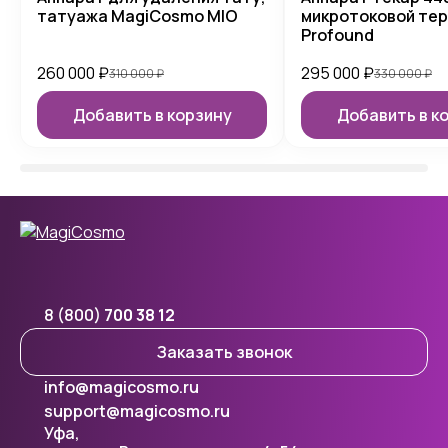
татуажа MagiCosmo MIO
микротоковой те
Profound
260 000
₽
295 000
₽
310 000
₽
330 000
₽
Добавить в корзину
Добавить в к
8 (800)
700 38 12
Заказать звонок
info@magicosmo.ru
support@magicosmo.ru
Уфа,