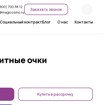
800) 700 38 12
Заказать звонок
o@magicosmo.ru
Социальный контракт
Блог
О нас
Контакты
ентного макияжа
Новости компании
Сертификаты
Экспертное мнение
итные очки
Купить в рассрочку