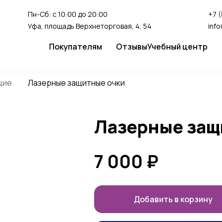
Пн-Сб: с 10:00 до 20:00
+7 (
Уфа, площадь Верхнеторговая, 4, 54
inf
Покупателям
Отзывы
Учебный центр
Сервис
Студия перман
щие
Лазерные защитные очки
Доставка и оплата
Гарантия
Лазерные защ
FAQ
Как сделать заказ
7 000
₽
Добавить в корзину