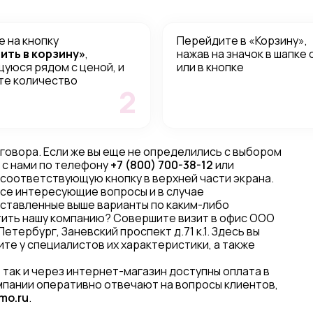
 на кнопку
Перейдите в «Корзину»,
ить в корзину»
,
нажав на значок в шапке 
уюся рядом с ценой, и
или в кнопке
те количество
2
оговора. Если же вы еще не определились с выбором
 с нами по телефону
+7 (800) 700-38-12
или
 соответствующую кнопку в верхней части экрана.
все интересующие вопросы и в случае
дставленные выше варианты по каким-либо
етить нашу компанию? Совершите визит в офис ООО
етербург, Заневский проспект д.71 к.1. Здесь вы
те у специалистов их характеристики, а также
, так и через интернет-магазин доступны оплата в
омпании оперативно отвечают на вопросы клиентов,
mo.ru
.