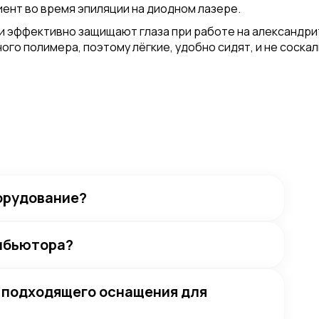
лиент во время эпиляции на диодном лазере.
они эффективно защищают глаза при работе на александри
ного полимера, поэтому лёгкие, удобно сидят, и не сос
орудование?
рибьютора?
е подходящего оснащения для