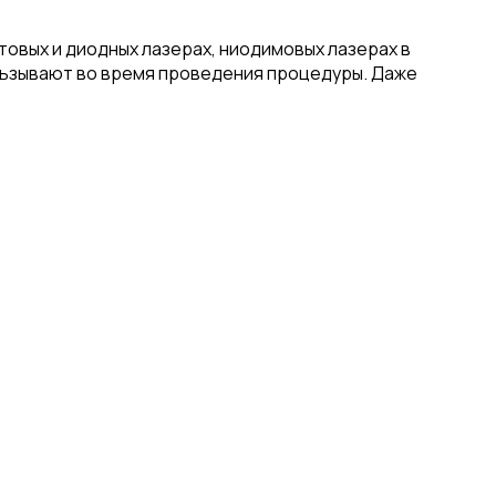
товых и диодных лазерах, ниодимовых лазерах в
кальзывают во время проведения процедуры. Даже