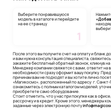
Выберите понравившуюся
Нажмите
модель в каталоге и перейдите
«Добав
на ее страницу
находящ
выбери
1
После этого вы получите счет на оплату и бланк д
и вам нужна консультация специалиста, свяжитесь
закажите бесплатный обратный звонок, кликнув на
Менеджер компании свяжется с вами, ответит на 
необходимости сразу оформит вашу покупку. Пре
причинам вам не подходят и вы хотите лично пос
«Магикосмо», расположенный по адресу: г. Санкт-П
ознакомитесь с полным каталогом моделей, уточни
приобретете само оборудование.
Стоит отметить, что у нас при покупке как в офисе
рассрочку и в кредит. Кроме этого, менеджеры к
заданные через электронную почту
info@magicos