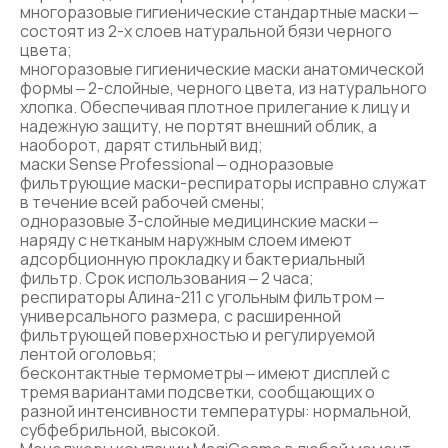
многоразовые гигиенические стандартные маски ‒
состоят из 2-х слоев натуральной бязи черного
цвета;
многоразовые гигиенические маски анатомической
формы ‒ 2-слойные, черного цвета, из натурального
хлопка. Обеспечивая плотное прилегание к лицу и
надежную защиту, не портят внешний облик, а
наоборот, дарят стильный вид;
маски Sense Professional ‒ одноразовые
фильтрующие маски-респираторы исправно служат
в течение всей рабочей смены;
одноразовые 3-слойные медицинские маски ‒
наряду с нетканым наружным слоем имеют
адсорбционную прокладку и бактериальный
фильтр. Срок использования ‒ 2 часа;
респираторы Алина-211 с угольным фильтром ‒
универсального размера, с расширенной
фильтрующей поверхностью и регулируемой
лентой оголовья;
бесконтактные термометры ‒ имеют дисплей с
тремя вариантами подсветки, сообщающих о
разной интенсивности температуры: нормальной,
субфебрильной, высокой.