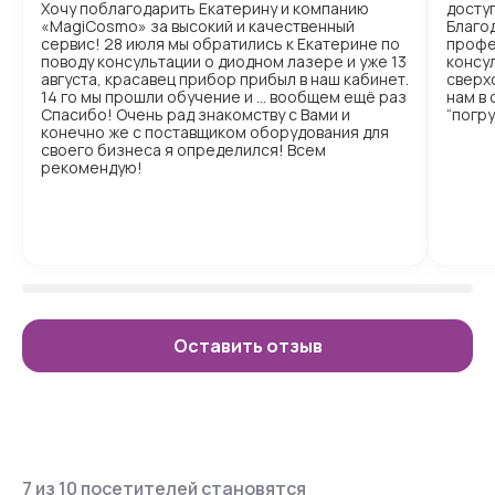
Хочу поблагодарить Екатерину и компанию
доступ
«MagiCosmo» за высокий и качественный
Благо
сервис! 28 июля мы обратились к Екатерине по
профе
поводу консультации о диодном лазере и уже 13
консул
августа, красавец прибор прибыл в наш кабинет.
сверх
14 го мы прошли обучение и … вообщем ещё раз
нам в
Спасибо! Очень рад знакомству с Вами и
“погр
конечно же с поставщиком оборудования для
своего бизнеса я определился! Всем
рекомендую!
Оставить отзыв
7 из 10 посетителей становятся