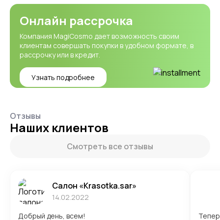
Онлайн рассрочка
Компания MagiCosmo дает возможность своим
клиентам совершать покупки в удобном формате, в
рассрочку или в кредит.
Узнать подробнее
Отзывы
Наших клиентов
Смотреть все отзывы
Салон «Krasotka.sar»
14.02.2022
Добрый день, всем!
Тепер